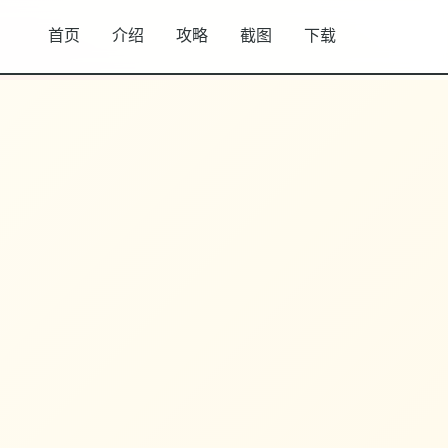
首页
介绍
攻略
截图
下载