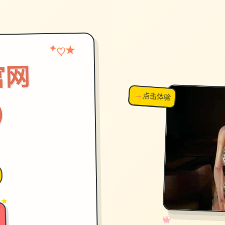
★
♡
✦
官网
→
↗
点击体验
超棒！
7）
 ★
✧
♡
★
♥